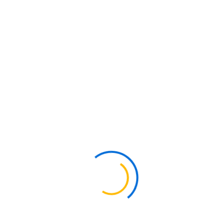
Descarga La Ficha Técnica
Acero Inoxidable 17-4PH
El
Acero Inoxidable 17-4PH
es una aleación de cromo-
níquel-cobre, conocida por su alta resistencia y dureza. Es
resistente a la corrosión en la mayoría de los entornos
industriales y se usa en diversas industrias como la
aeroespacial, del petróleo, química, papelera y más.
Acero martensítico endurecido por precipitación.
Alta resistencia y dureza.
Resistente a la corrosión y oxidación en la mayoría
de ambientes.