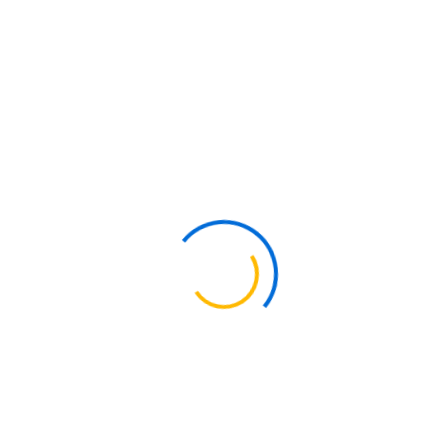
Descarga La Ficha Técnica
Acero Inoxidable 330
El
Acero Inoxidable 330
es una aleación de solución
sólida, resistente a altas temperaturas y aplicaciones
industriales severas. Se usa en la industria de tratamientos
térmicos, hornos industriales, intercambiadores de calor,
entre otros.
Composición Química (%)