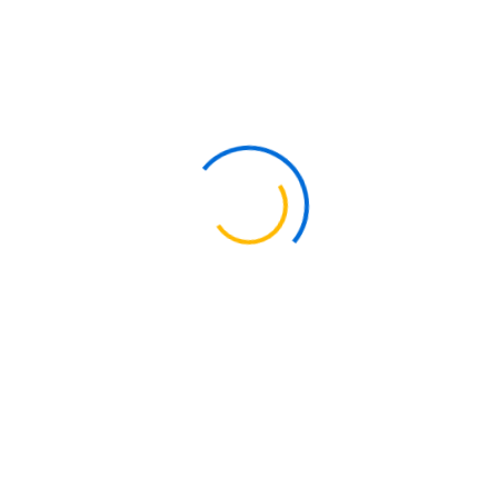
s una aleación austenítica de níquel-hierro-cromo con excelente resi
La Ficha Técnica
e resistencia a la corrosión, especialmente en ambientes ácidos como