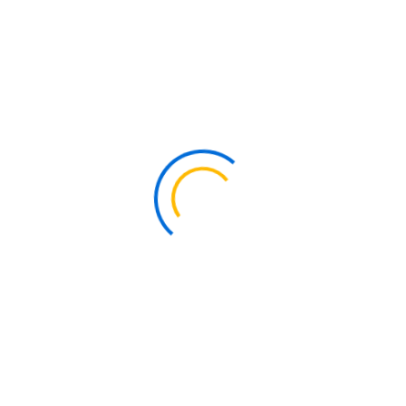
Descarga La Ficha Técnica
®
Stellite
Alloy 31
®
El
Stellite
Alloy 31
es una aleación resistente a la
oxidación y la reducción de atmósferas hasta 2100°F, con
propiedades superiores en resistencia a la rotura por
fatiga.
Composición Química (%)
Co
Ni
Fe
C
Cr
Mn
Si
W