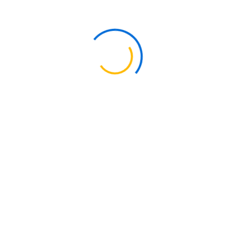
anizable
celente resistencia a la oxidación y abrasión, utilizada en aplicacion
La Ficha Técnica
on alta resistencia a temperaturas extremas, utilizada en prensado e