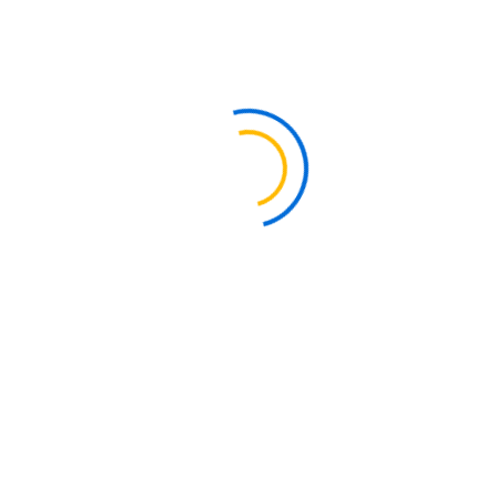
®
MONEL
Utilizado en la industria marina, química y del petróleo.
También en válvulas, ejes, conexiones, bombas,
intercambiadores de calor, herramientas para pozos
petroleros y tornillería.
Formas o Presentaciones
Barra
Placa
Lámina
Tubo
Tubing