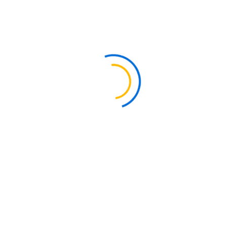
TITANIO
Ti 6AI-4V ELI (Grado 23)
El
TITANIO
Ti 6AI-4V ELI (Grado 23)
es la mejor opción
para procesos que requieren alta resistencia, peso ligero y
excelente biocompatibilidad.
Versión de mayor pureza del Ti 6AL-4V.
Alta resistencia y dureza.
Resistente a la corrosión.
Tolerante al daño superior a otras aleaciones.
Opción ideal para aplicaciones médicas y biomédicas.