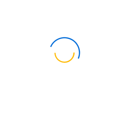
TITANIO
GRADO 4
El
TITANIO
GRADO 4
es el más fuerte de los cuatro grados
de titanio comerciales, con excelente resistencia a la
corrosión y alta formabilidad.
El más fuerte de los grados comerciales de titanio.
Excelente resistencia a la corrosión.
Buena formabilidad y soldabilidad.
Alta resistencia mecánica.
Utilizado en la industria médica, aeroespacial y
química.
Aplicado en intercambiadores de calor y equipos
industriales.